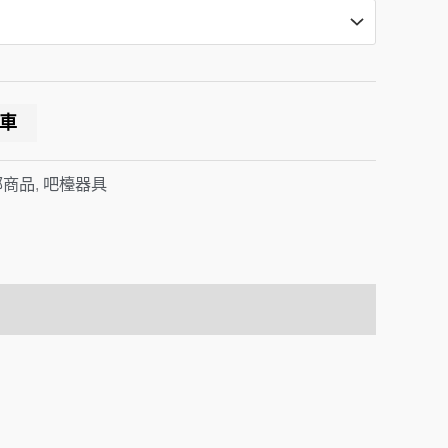
NT$188
車
部商品
,
吧檯器具