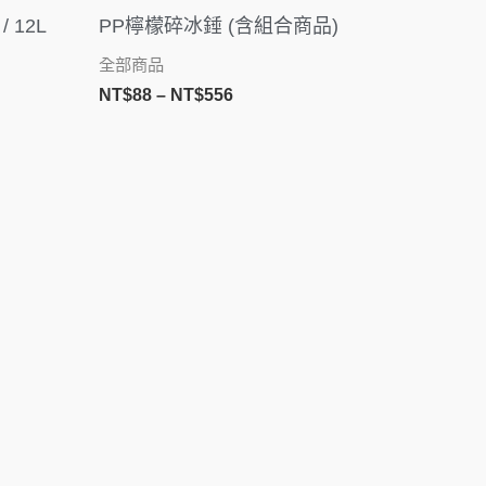
範
 12L
PP檸檬碎冰錘 (含組合商品)
圍：
80
NT$88
全部商品
到
NT$
88
–
NT$
556
80
NT$556