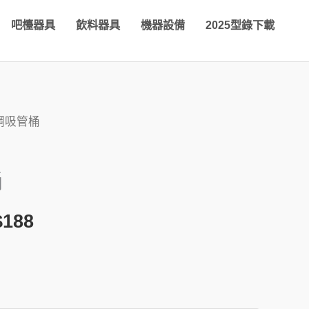
吧檯器具
飲料器具
機器設備
2025型錄下載
鋼吸管桶
價
格
桶
範
$
188
圍：
NT$148
到