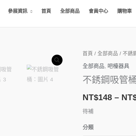
參展資訊
首頁
全部商品
會員中心
購物車
不
首頁
/
全部商品
/ 不銹
銹
全部商品
,
吧檯器具
鋼
不銹鋼吸管
吸
管
NT$
148
–
NT
桶
待補
數
量
分類