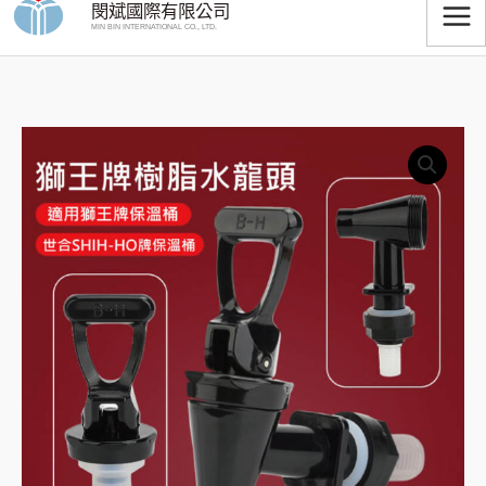
閔斌國際有限公司
跳
MIN BIN INTERNATIONAL CO., LTD.
至
主
要
獅
內
價
王
容
格
牌
保
範
溫
圍：
桶
水
NT$20
龍
到
頭
(含
NT$150
小