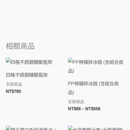
相關商品
價
格
範
四格不銹鋼糖壓瓶架
圍：
NT$88
PP檸檬碎冰錘 (含組合商
全部商品
到
NT$
780
品)
NT$556
全部商品
NT$
88
–
NT$
556
價
價