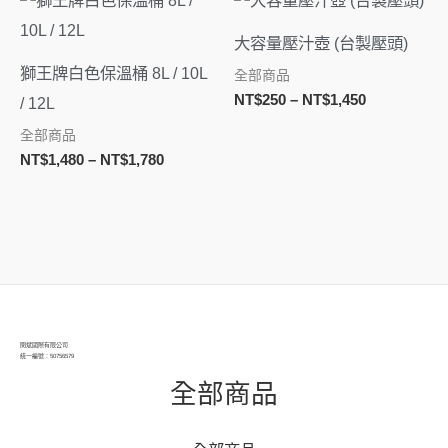
格
格
範
範
大容量壓汁壺 (台製壓頭)
圍：
圍：
NT$1,480
NT$250
獅王牌白色保溫桶 8L / 10L
全部商品
到
到
NT$
250
–
NT$
1,450
/ 12L
NT$1,780
NT$1,450
全部商品
NT$
1,480
–
NT$
1,780
閔斌國際有限公司
統一編號：50756579
全部商品