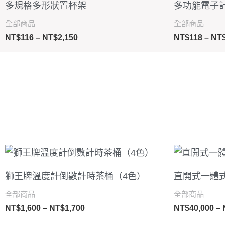
多規格多形狀置杯架
多功能電子
圍：
NT$116
全部商品
全部商品
到
NT$
116
–
NT$
2,150
NT$
118
–
NT
NT$2,150
價
格
範
獅王牌溫度計倒數計時茶桶（4色）
直開式一體
圍：
NT$1,600
全部商品
全部商品
到
NT$
1,600
–
NT$
1,700
NT$
40,000
–
NT$1,700