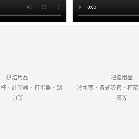
烘焙用品
吧檯用品
量杯、計時器、打蛋器、刮
冷水壺、各式吸管、杯架
刀等
盤等