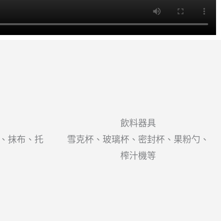
飲料器具
、抹布、托
雪克杯、玻璃杯、密封杯、果粉勺、
榨汁機等