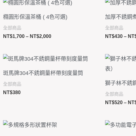
價
格
範
橢圓形保溫茶桶 ( 4色可選)
加厚不銹鋼
圍：
NT$1,700
全部商品
全部商品
到
NT$
1,700
–
NT$
2,000
NT$
430
–
NT
NT$2,000
斑馬牌304不銹鋼量杯帶刻度量筒
獅子林不銹
全部商品
NT$
380
全部商品
NT$
520
–
NT
價
格
範