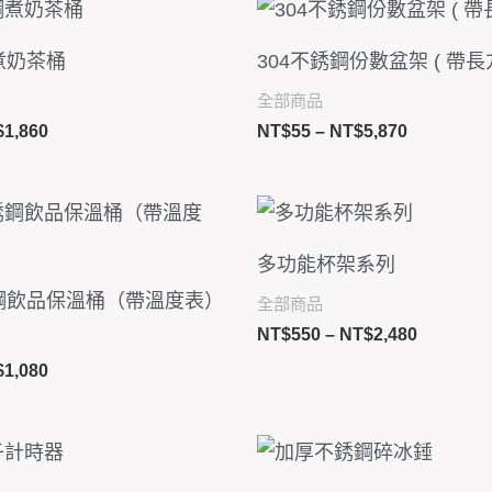
價
價
格
格
範
範
煮奶茶桶
304不銹鋼份數盆架 ( 帶長
圍：
圍：
NT$430
NT$55
全部商品
到
到
$
1,860
NT$
55
–
NT$
5,870
NT$1,860
NT$5,870
價
價
格
格
範
範
多功能杯架系列
圍：
圍：
NT$520
NT$550
鋼飲品保溫桶（帶溫度表）
全部商品
到
到
NT$
550
–
NT$
2,480
NT$1,080
NT$2,48
$
1,080
價
價
格
格
範
範