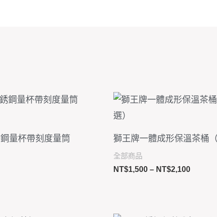
價
格
範
圍：
NT$1,5
不銹鋼量杯帶刻度量筒
獅王牌一體成形保溫茶桶
到
全部商品
NT$2,1
NT$
1,500
–
NT$
2,100