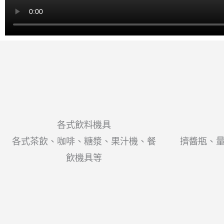
各式飲料機具
各式茶飲、咖啡、糖漿、果汁機、餐
擠醬瓶、
飲機具等