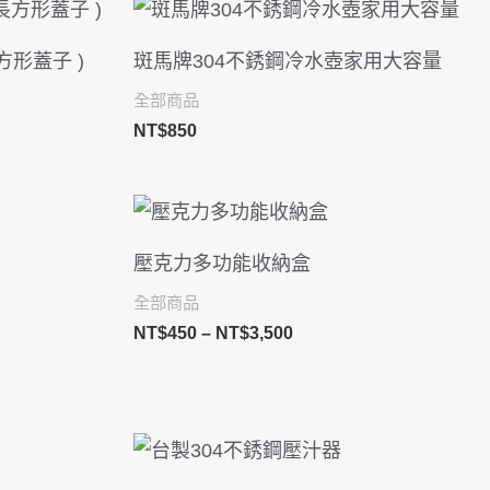
方形蓋子 )
斑馬牌304不銹鋼冷水壺家用大容量
全部商品
NT$
850
價
格
範
壓克力多功能收納盒
圍：
NT$450
全部商品
到
NT$
450
–
NT$
3,500
0
NT$3,500
價
格
範