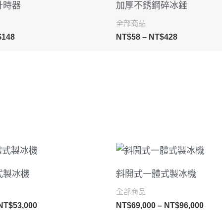
計時器
加厚不銹鋼碎冰錘
圍：
圍：
NT$118
NT$58
全部商品
到
到
$
148
NT$
58
–
NT$
428
NT$148
NT$428
價
價
格
格
範
範
式製冰機
斜開式一體式製冰機
圍：
圍：
NT$40,000
NT$6
全部商品
到
到
NT$
53,000
NT$
69,000
–
NT$
96,000
NT$53,000
NT$9