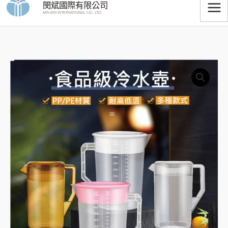
閔斌國際有限公司
跳
MIN BIN INTERNATIONAL CO., LTD.
至
主
要
食
內
價
品
容
格
級
冷
範
水
圍：
壺
(可
NT$92
耐
到
高
溫)
NT$600
數