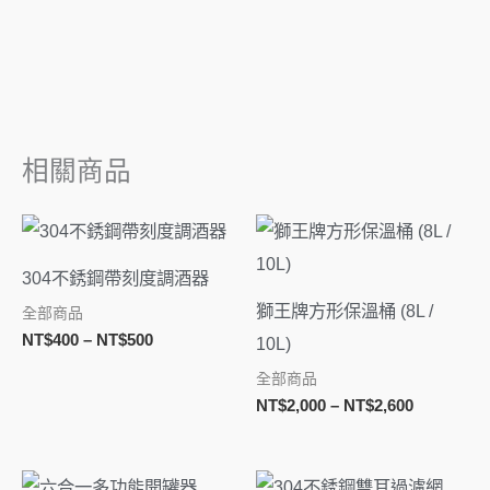
相關商品
價
價
格
格
範
範
304不銹鋼帶刻度調酒器
圍：
圍：
NT$400
NT$2,000
獅王牌方形保溫桶 (8L /
全部商品
到
到
NT$
400
–
NT$
500
10L)
NT$500
NT$2,600
全部商品
NT$
2,000
–
NT$
2,600