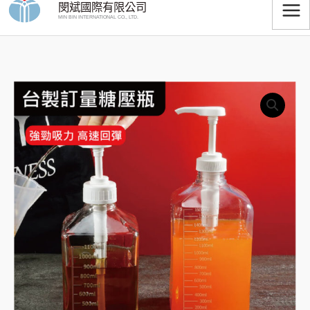
閔斌國際有限公司
跳
MIN BIN INTERNATIONAL CO., LTD.
至
主
要
手
內
價
壓
容
格
式
糖
範
壓
圍：
瓶
數
NT$55
量
到
NT$980