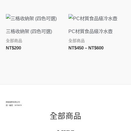
價
格
範
三格收納架 (四色可選)
PC材質食品級冷水壺
圍：
NT$450
全部商品
全部商品
到
NT$
200
NT$
450
–
NT$
600
NT$600
閔斌國際有限公司
統一編號：50756579
全部商品