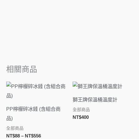
相關商品
價
格
範
獅王牌保溫桶溫度計
圍：
NT$88
PP檸檬碎冰錘 (含組合商
全部商品
到
NT$
400
品)
NT$556
全部商品
NT$
88
–
NT$
556