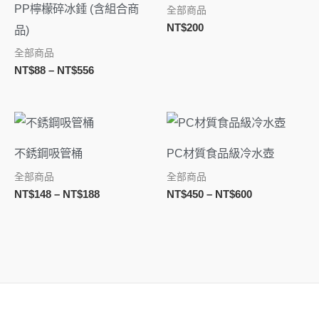
NT$88
PP檸檬碎冰錘 (含組合商
全部商品
到
NT$
200
品)
NT$556
全部商品
NT$
88
–
NT$
556
價
價
格
格
範
範
不銹鋼吸管桶
PC材質食品級冷水壺
圍：
圍：
NT$148
NT$450
全部商品
全部商品
到
到
NT$
148
–
NT$
188
NT$
450
–
NT$
600
NT$188
NT$600