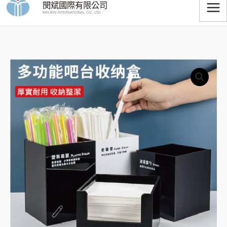
閔斌國際有限公司
跳
MIN BIN INTERNATIONAL CO., LTD.
至
主
要
壓
內
價
克
容
格
力
多
範
功
圍：
能
收
NT$450
納
到
盒
數
NT$3,500
量