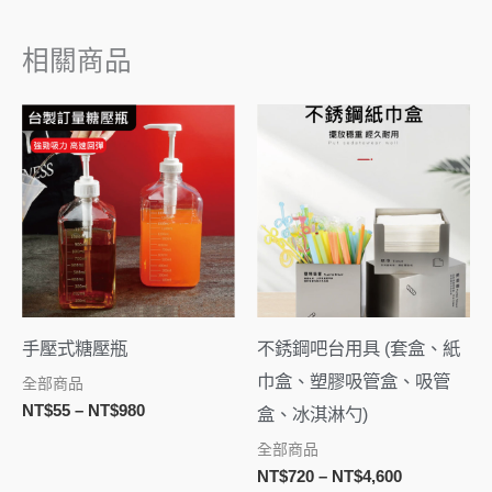
相關商品
價
價
格
格
範
範
圍：
圍：
NT$55
NT$720
到
到
NT$980
NT$4,600
手壓式糖壓瓶
不銹鋼吧台用具 (套盒、紙
巾盒、塑膠吸管盒、吸管
全部商品
NT$
55
–
NT$
980
盒、冰淇淋勺)
全部商品
NT$
720
–
NT$
4,600