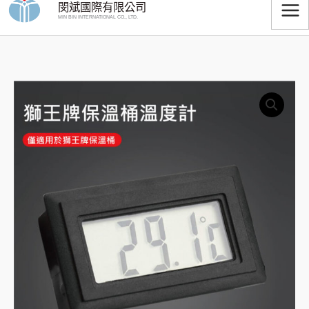
閔斌國際有限公司
跳
MIN BIN INTERNATIONAL CO., LTD.
至
主
要
獅
內
王
容
牌
保
溫
桶
溫
度
計
數
量