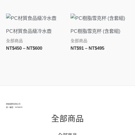
價
價
格
格
範
範
PC材質食品級冷水壺
PC樹脂雪克杯 (含套組)
圍：
圍：
NT$450
NT$91
全部商品
全部商品
到
到
NT$
450
–
NT$
600
NT$
91
–
NT$
495
NT$600
NT$495
閔斌國際有限公司
統一編號：50756579
全部商品