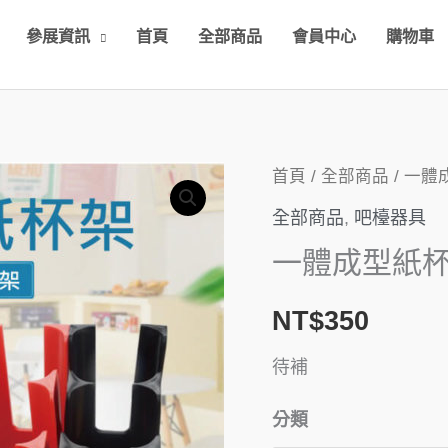
參展資訊
首頁
全部商品
會員中心
購物車
一
首頁
/
全部商品
/ 一體
體
全部商品
,
吧檯器具
成
一體成型紙杯架
型
紙
NT$
350
杯
待補
架
(4
分類
色)