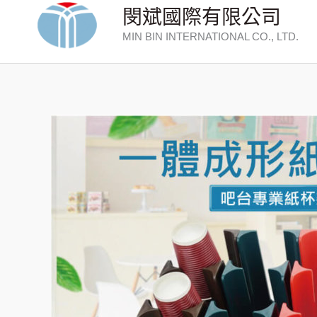
跳
閔斌國際有限公司
至
MIN BIN INTERNATIONAL CO., LTD.
主
要
內
容