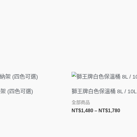
價
格
範
架 (四色可選)
獅王牌白色保溫桶 8L / 10L /
圍：
NT$1,4
全部商品
到
NT$
1,480
–
NT$
1,780
NT$1,7