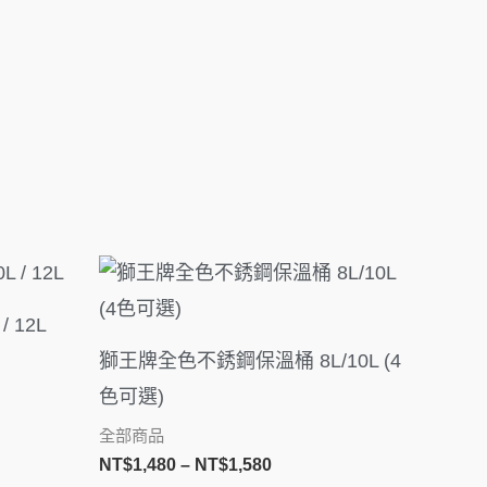
價
格
範
 12L
圍：
80
NT$1,480
獅王牌全色不銹鋼保溫桶 8L/10L (4
到
色可選)
80
NT$1,580
全部商品
NT$
1,480
–
NT$
1,580