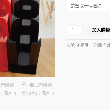
數
量
加入購物
貨號:
不提供
分類:
全