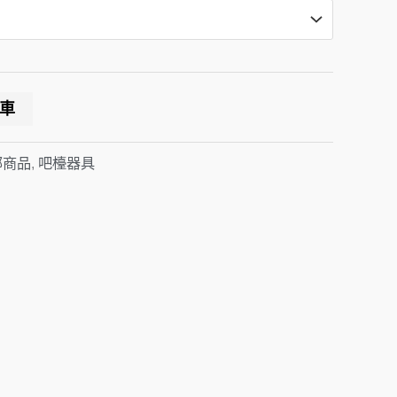
車
部商品
,
吧檯器具